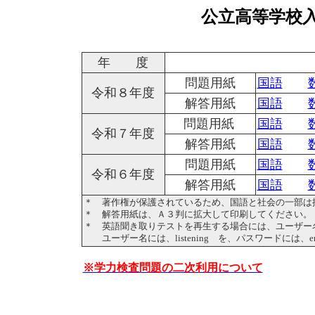
公立高等学校
年 度
問題用紙
国語
令和８年度
解答用紙
国語
問題用紙
国語
令和７年度
解答用紙
国語
問題用紙
国語
令和６年度
解答用紙
国語
＊ 著作権が保護されているため、国語と社会の一部は
＊ 解答用紙は、Ａ３判に拡大して印刷してください。
＊ 英語聞き取りテストを再生する場合には、ユーザー
ユーザー名には、listening を、パスワードには、en
※学力検査問題の二次利用について